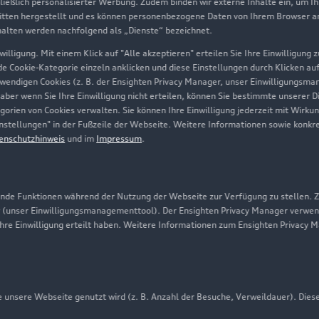
hließlich personalisierter Werbung. Zudem binden wir externe Inhalte ein, um I
tten hergestellt und es können personenbezogene Daten von Ihrem Browser an 
Über Audi
halten werden nachfolgend als „Dienste“ bezeichnet.
illigung. Mit einem Klick auf "Alle akzeptieren" erteilen Sie Ihre Einwilligung
Unternehmen
ede Cookie-Kategorie einzeln anklicken und diese Einstellungen durch Klicken au
twendigen Cookies (z. B. der Ensighten Privacy Manager, unser Einwilligungsma
Karriere
 aber wenn Sie Ihre Einwilligung nicht erteilen, können Sie bestimmte unserer 
orien von Cookies verwalten. Sie können Ihre Einwilligung jederzeit mit Wirku
Investor Relations
-Einstellungen" in der Fußzeile der Webseite. Weitere Informationen sowie ko
enschutzhinweis
und im
Impressum
.
Presse & Media Center
Datenschutz
Audi erleben
de Funktionen während der Nutzung der Webseite zur Verfügung zu stellen. Zu
 (unser Einwilligungsmanagementtool). Der Ensighten Privacy Manager verwen
Newsletter
ihre Einwilligung erteilt haben. Weitere Informationen zum Ensighten Privacy 
unsere Webseite genutzt wird (z. B. Anzahl der Besuche, Verweildauer). Dies