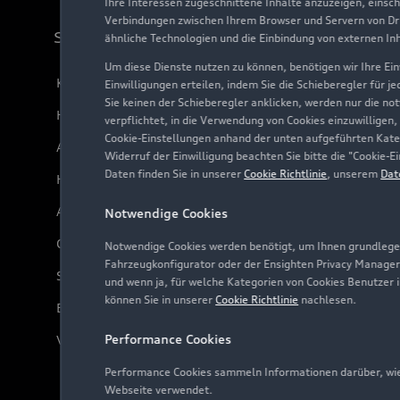
Ihre Interessen zugeschnittene Inhalte anzuzeigen, einsc
Verbindungen zwischen Ihrem Browser und Servern von Dri
Support
ähnliche Technologien und die Einbindung von externen In
Um diese Dienste nutzen zu können, benötigen wir Ihre Einw
Kundenservice
Einwilligungen erteilen, indem Sie die Schieberegler für j
Sie keinen der Schieberegler anklicken, werden nur die no
Händlersuche
verpflichtet, in die Verwendung von Cookies einzuwilligen,
Cookie-Einstellungen anhand der unten aufgeführten Kateg
Audi Code
Widerruf der Einwilligung beachten Sie bitte die "Cookie
Daten finden Sie in unserer
Cookie Richtlinie
, unserem
Dat
Häufige Fragen (FAQ)
Audi Online Beratung
Notwendige Cookies
Online-Terminvereinbarung
Notwendige Cookies werden benötigt, um Ihnen grundlegen
Fahrzeugkonfigurator oder der Ensighten Privacy Manager
Servicekontakt
und wenn ja, für welche Kategorien von Cookies Benutzer 
können Sie in unserer
Cookie Richtlinie
nachlesen.
Bordbuch & Bedienungsanleitungen
Performance Cookies
Verträge kündigen
Performance Cookies sammeln Informationen darüber, wie 
Webseite verwendet.