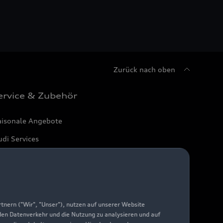
Zurück nach oben
ervice & Zubehör
aisonale Angebote
di Services
arantie
di digital services
yAudi
nern ("Wir", "Unser"), nutzen auf unserer Website
 den Datenverkehr und die Nutzung zu analysieren und auf