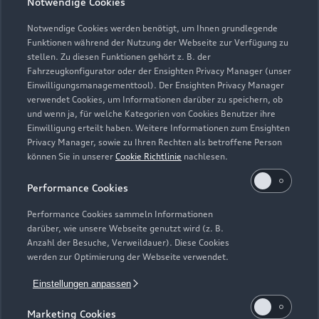
Notwendige Cookies
Notwendige Cookies werden benötigt, um Ihnen grundlegende
Zur Inspektion
Funktionen während der Nutzung der Webseite zur Verfügung zu
stellen. Zu diesen Funktionen gehört z. B. der
Fahrzeugkonfigurator oder der Ensighten Privacy Manager (unser
Einwilligungsmanagementtool). Der Ensighten Privacy Manager
Zurück nach oben
verwendet Cookies, um Informationen darüber zu speichern, ob
und wenn ja, für welche Kategorien von Cookies Benutzer ihre
Einwilligung erteilt haben. Weitere Informationen zum Ensighten
Modelle
Privacy Manager, sowie zu Ihren Rechten als betroffene Person
können Sie in unserer
Cookie Richtlinie
nachlesen.
Kaufen & leasen
Alle Modelle
Performance Cookies
Modelle vergleichen
Service & Zubehör
Performance Cookies sammeln Informationen
Neuwagensuche
darüber, wie unsere Webseite genutzt wird (z. B.
Elektromodelle
Anzahl der Besuche, Verweildauer). Diese Cookies
Gebrauchtwagensuche
Support
werden zur Optimierung der Webseite verwendet.
Saisonale Angebote
Plug-in-Hybride
Gebrauchtwagen
Einstellungen anpassen
Audi Services
Über Audi
Kundenservice
Finanzierung
Marketing Cookies
Garantie