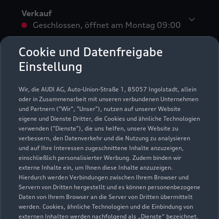
Verkauf
Geschlossen
,
öffnet am
Montag 09:00
Cookie und Datenfreigabe
Service
Einstellung
Geschlossen
,
öffnet am
Montag 07:30
Wir, die AUDI AG, Auto-Union-Straße 1, 85057 Ingolstadt, allein
Teile- und Zubehörverkauf
oder in Zusammenarbeit mit unseren verbundenen Unternehmen
Geschlossen
,
öffnet am
Montag 07:30
und Partnern ("Wir", "Unser"), nutzen auf unserer Website
eigene und Dienste Dritter, die Cookies und ähnliche Technologien
verwenden ("Dienste"), die uns helfen, unsere Website zu
Samstag Service: nur nach Terminvereinbarung 09:00 -
verbessern, den Datenverkehr und die Nutzung zu analysieren
13:00 Uhr
und auf Ihre Interessen zugeschnittene Inhalte anzuzeigen,
einschließlich personalisierter Werbung. Zudem binden wir
externe Inhalte ein, um Ihnen diese Inhalte anzuzeigen.
Hierdurch werden Verbindungen zwischen Ihrem Browser und
Servern von Dritten hergestellt und es können personenbezogene
Daten von Ihrem Browser an die Server von Dritten übermittelt
werden. Cookies, ähnliche Technologien und die Einbindung von
externen Inhalten werden nachfolgend als „Dienste“ bezeichnet.